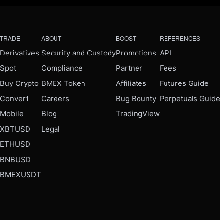
TRADE
ABOUT
BOOST
REFERENCES
Derivatives
Security and Custody
Promotions
API
Spot
Compliance
Partner
Fees
Buy Crypto
BMEX Token
Affiliates
Futures Guide
Convert
Careers
Bug Bounty
Perpetuals Guide
Mobile
Blog
TradingView
XBTUSD
Legal
ETHUSD
BNBUSD
BMEXUSDT