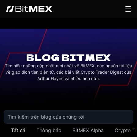
BLOG BITMEX
Tìm hiểu những cập nhật mới nhất về BitMEX, các nguồn tài liệu
về giao dịch tiền điện tử, các bài viết Crypto Trader Digest của
Arthur Hayes và nhiều hơn nữa.
Tất cả
Thông báo
BitMEX Alpha
Crypto Tr