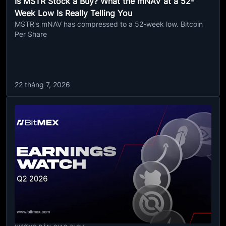
Is MSTR Stock a Buy? What the mNAV at a 52-
Week Low Is Really Telling You
MSTR's mNAV has compressed to a 52-week low. Bitcoin
Per Share
22 tháng 7, 2026