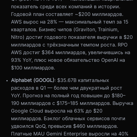
показатель среди всех компаний в истории.
Годовой план составляет ~$200 миллиардов.
AWS вырос на 28% — максимальный темп за 15
кварталов. Бизнес чипов (Graviton, Trainium,
Nitro) достиг годового показателя выручки в $20
миллиардов с трёхзначным темпом роста. RPO
AWS достиг $364 миллиардов, увеличившись на
93% YoY, плюс новое обязательство OpenAI на
$100 миллиардов.
Alphabet (GOOGL)
: $35.67B капитальных
расходов в Q1 — более чем двукратный рост
YoY. Прогноз на полный год повышен до $180–
190 миллиардов с $175–185 миллиардов. Выручка
Google Cloud выросла на 63% до $20
миллиардов. Бэклог облачных сервисов почти
удвоился QoQ, превысив $460 миллиардов.
Платные MAU Gemini Enterprise выросли на 40%