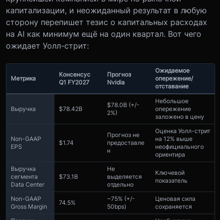
капитализации, и неожиданный результат в любую
сторону перепишет тезис о капитальных расходах
на AI как минимум ещё на один квартал. Вот чего
ожидает Уолл-стрит:
Ожидаемое
Консенсус
Прогноз
Метрика
опережение/
Q1 FY2027
Nvidia
отставание
Небольшое
$78.0B (+/-
Выручка
$78.42B
опережение
2%)
заложено в цену
Оценка Уолл-стрит
Прогноз не
Non-GAAP
на 12% выше
$1.74
предоставле
EPS
неофициального
н
ориентира
Выручка
Не
Ключевой
сегмента
$73.1B
выделяется
показатель
Data Center
отдельно
Non-GAAP
~75% (+/-
Ценовая сила
74.5%
Gross Margin
50bps)
сохраняется