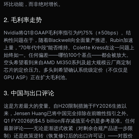
环比动能，而非绝对增长。
2. 毛利率走势
Nvidia将Q1非GAAP毛利率指引为约75%（±50bps）。结
构性问题在于，随着Blackwell向全面量产推进、Rubin加速
上量，"70年代中段"能否维持。Colette Kress在这一问题上
始终如一。任何偏差——哪怕100个基点——都会被放大。
空头希望看到来自AMD MI350系列及超大规模云厂商定制
芯片的定价压力。多头则希望确认系统级定价（不仅仅是
GPU ASP）正在扩大毛利池。
3. 中国与出口评论
这是方差最大的变量。自H20限制措施于FY2026生效以
来，Jensen Huang已将中国完全排除在前瞻性指引之外。
Q1 FY2026的$4.5 billion库存减值至今仍是参考基准。任何
最新评论——无论是渐进式收紧（对剩余合规产品进一步限
制）还是政策逆转（恢复修订后的出口许可证）——对股价