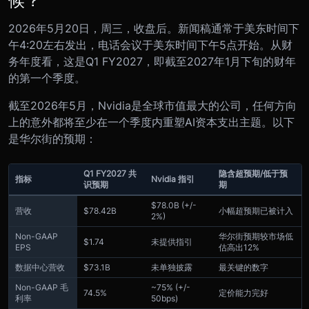
2026年5月20日，周三，收盘后。新闻稿通常于美东时间下
午4:20左右发出，电话会议于美东时间下午5点开始。从财
务年度看，这是Q1 FY2027，即截至2027年1月下旬的财年
的第一个季度。
截至2026年5月，Nvidia是全球市值最大的公司，任何方向
上的意外都将至少在一个季度内重塑AI资本支出主题。以下
是华尔街的预期：
Q1 FY2027 共
隐含超预期/低于预
指标
Nvidia 指引
识预期
期
$78.0B (+/-
营收
$78.42B
小幅超预期已被计入
2%)
Non-GAAP
华尔街预期较市场低
$1.74
未提供指引
EPS
估高出12%
数据中心营收
$73.1B
未单独披露
最关键的数字
Non-GAAP 毛
~75% (+/-
74.5%
定价能力完好
利率
50bps)