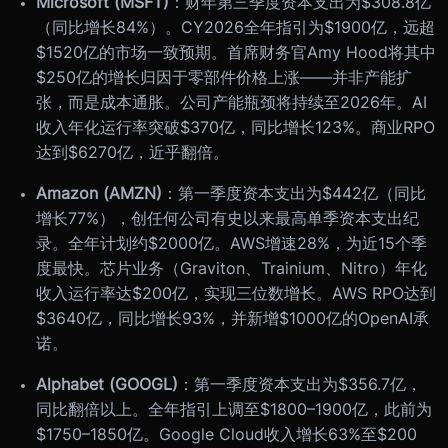
Microsoft (MSFT)
：财年第三季度资本支出为$308.8亿
（同比增长84%）。CY2026全年指引为$1900亿，远超
$1520亿的市场一致预期。首席财务官Amy Hood将其中
$250亿的增长归因于零部件价格上涨——并非产能扩
张，而是成本通胀。公司产能瓶颈将持续至2026年。AI
收入年化运行率突破$370亿，同比增长123%。商业RPO
达到$6270亿，近乎翻倍。
Amazon (AMZN)
：第一季度资本支出为$442亿（同比
增长77%），创任何公司有史以来最高单季资本支出纪
录。全年计划约$2000亿。AWS增速28%，为近15个季
度最快。芯片业务（Graviton、Trainium、Nitro）年化
收入运行率达$200亿，实现三位数增长。AWS RPO达到
$3640亿，同比增长93%，并新增$1000亿的OpenAI承
诺。
Alphabet (GOOGL)
：第一季度资本支出为$356.7亿，
同比翻倍以上。全年指引上调至$1800–1900亿，此前为
$1750–1850亿。Google Cloud收入增长63%至$200