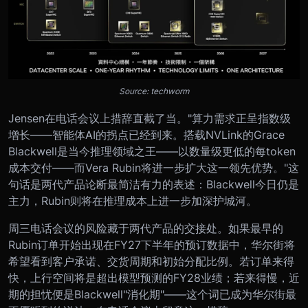
Source: techworm
Jensen在电话会议上措辞直截了当。"算力需求正呈指数级
增长——智能体AI的拐点已经到来。搭载NVLink的Grace
Blackwell是当今推理领域之王——以数量级更低的每token
成本交付——而Vera Rubin将进一步扩大这一领先优势。"这
句话是两代产品论断最简洁有力的表述：Blackwell今日仍是
主力，Rubin则将在推理成本上进一步加深护城河。
周三电话会议的风险藏于两代产品的交接处。如果最早的
Rubin订单开始出现在FY27下半年的预订数据中，华尔街将
希望看到客户承诺、交货周期和初始分配比例。若订单来得
快，上行空间将是超出模型预测的FY28业绩；若来得慢，近
期的担忧便是Blackwell"消化期"——这个词已成为华尔街最