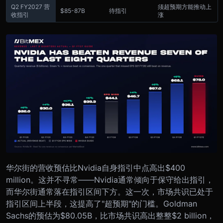
Q2 FY2027 营
须超预期方能推动上
$85-87B
待指引
收指引
涨
华尔街的营收预估比Nvidia自身指引中点高出$400
million。这并不寻常——Nvidia通常倾向于保守给出指引，
而华尔街通常落在指引区间下方。这一次，市场共识已处于
指引区间上半段，这提高了"超预期"的门槛。Goldman
Sachs的预估为$80.05B，比市场共识高出整整$2 billion，