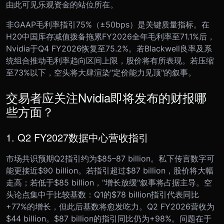
由此可见乐观资金的站位所在。
非GAAP毛利率指引75%（±50bps）是关键质量指标。在
H20中国库存减值拨备拖累FY2026全年毛利率至71.1%后，
Nvidia于Q4 FY2026恢复至75.2%。若Blackwell良率及系
统组合推动毛利率趋向区间上限，股价将有所表现。若压缩
至73%以下，空头将大肆渲染"定价能力见顶"的叙事。
交易者应关注Nvidia即将发布的财报哪
些方面？
1. Q2 FY2027数据中心营收指引
市场共识预期Q2指引约为$85–87 billion。私下传言数字可
能更接近$90 billion。若指引超过$87 billion，股价将大幅
走高；若低于$85 billion，"增长放缓"叙事将占据主导。空
头论点集中于比较基数：Q1的$78 billion指引代表同比
+77%的增长，但此后基数将愈发吃力。Q2 FY2026营收为
$44 billion。$87 billion的指引同比仍为+98%。问题在于