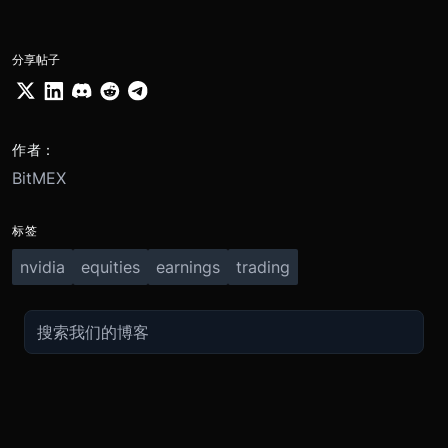
分享帖子
作者：
BitMEX
标签
nvidia
equities
earnings
trading