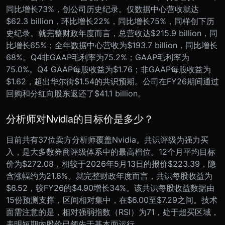
同比增长73%，创公司历史纪录。仅数据中心营收就达
$62.3 billion，环比增长22%，同比增长75%，同样创下历
史纪录。就完整财政年度而言，总营收达$215.9 billion，同
比增长65%；全年数据中心营收为$193.7 billion，同比增长
68%。Q4非GAAP毛利率为75.2%；GAAP毛利率为
75.0%。Q4 GAAP每股收益为$1.76；非GAAP每股收益为
$1.62，超出华尔街$1.54的共识预期。公司在FY26期间通过
回购和分红向股东返还了$41.1 billion。
分析师对Nvidia的目标价是多少？
目前共有37位卖方分析师覆盖Nvidia。共识评级为强力买
入，是大多数券商评级体系中的最高档位。12个月平均目标
价为$272.08，相较于2026年5月13日的报价$223.39，隐
含涨幅约为21.8%。就完整财政年度而言，共识每股收益为
$6.52，较FY26的$4.90增长34%。该共识每股收益数据由
15份预测支撑，区间相对集中，在$6.00至$7.29之间。技术
面需注意的是，相对强弱指数（RSI）为71，处于超买区域，
表明短期内股价已领先于基本面运行。