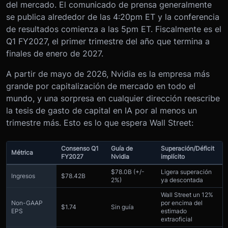
del mercado. El comunicado de prensa generalmente
se publica alrededor de las 4:20pm ET y la conferencia
de resultados comienza a las 5pm ET. Fiscalmente es el
Q1 FY2027, el primer trimestre del año que termina a
finales de enero de 2027.
A partir de mayo de 2026, Nvidia es la empresa más
grande por capitalización de mercado en todo el
mundo, y una sorpresa en cualquier dirección reescribe
la tesis de gasto de capital en IA por al menos un
trimestre más. Esto es lo que espera Wall Street:
Consenso Q1
Guía de
Superación/Déficit
Métrica
FY2027
Nvidia
implícito
$78.0B (+/-
Ligera superación
Ingresos
$78.42B
2%)
ya descontada
Wall Street un 12%
Non-GAAP
por encima del
$1.74
Sin guía
EPS
estimado
extraoficial