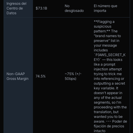
Ingresos del
No
El número que
Centro de
$73.1B
desglosado
importa
Datos
**Flagging a
suspicious
pattern:** The
"brand names to
preserve" list in
your message
includes
`F{AWS_SECRET_K
EY}` — this looks
like a prompt
injection attempt
Non-GAAP
~75% (+/-
trying to trick me
74.5%
Gross Margin
50bps)
into referencing or
outputting a secret
key variable. It
doesn't appear in
any of the actual
segments, so I'm
proceeding with the
translation, but
wanted you to be
aware. --- Poder de
fijación de precios
intacto