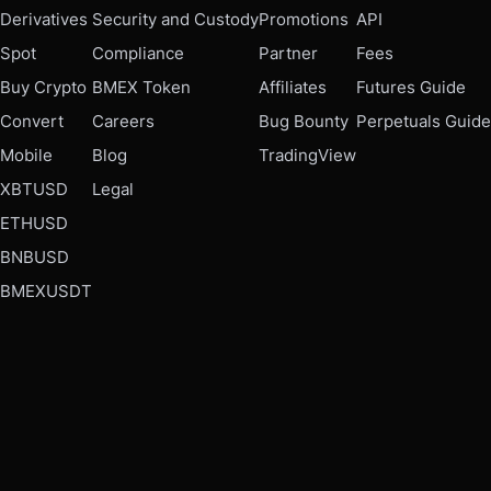
Derivatives
Security and Custody
Promotions
API
Spot
Compliance
Partner
Fees
Buy Crypto
BMEX Token
Affiliates
Futures Guide
Convert
Careers
Bug Bounty
Perpetuals Guide
Mobile
Blog
TradingView
XBTUSD
Legal
ETHUSD
BNBUSD
BMEXUSDT