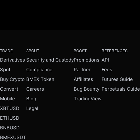
TRADE
ABOUT
BOOST
REFERENCES
Derivatives
Security and Custody
Promotions
API
Spot
Compliance
Partner
Fees
Buy Crypto
BMEX Token
Affiliates
Futures Guide
Convert
Careers
Bug Bounty
Perpetuals Guide
Mobile
Blog
TradingView
XBTUSD
Legal
ETHUSD
BNBUSD
BMEXUSDT