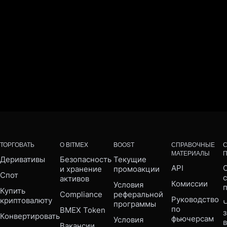
ТОРГОВАТЬ
О BITMEX
BOOST
СПРАВОЧНЫЕ
МАТЕРИАЛЫ
Деривативы
Безопасность 
Текущие 
API
С
и хранение 
промоакции
Спот
активов
Комиссии
Условия 
Купить 
Compliance 
реферальной 
Руководство 
криптовалюту
Ч
программы
по 
BMEX Token
Конвертировать
фьючерсам
Условия 
Вакансии