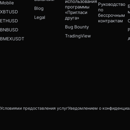
использования 
Mobile 
Руководство 
Б
программы 
Blog
по 
XBTUSD
«Пригласи 
бессрочным 
Legal
друга»
ETHUSD
контрактам
Bug Bounty 
BNBUSD
P
TradingView
BMEXUSDT
Условиями предоставления услуг
Уведомлением о конфиденциа