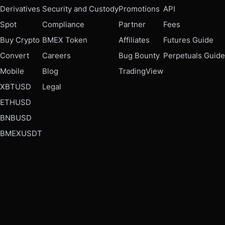
Derivatives
Security and Custody
Promotions
API
Spot
Compliance
Partner
Fees
Buy Crypto
BMEX Token
Affiliates
Futures Guide
Convert
Careers
Bug Bounty
Perpetuals Guide
Mobile
Blog
TradingView
XBTUSD
Legal
ETHUSD
BNBUSD
BMEXUSDT