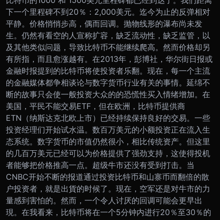
比特币的
1000 和 1500
美元里程碑都已经到达了。
我们距离
下一个里程碑不到
20
％：
2,000
美元。
迄今为止的反弹相对
平静。价格悄悄步高，偶而回调。抛物线形的瀑布尚未发
生。
仍然有看空的人宣称扩容，缺乏流动性，缺乏监管，以
及其他类似问题，导致比特币不能继续爬高。然而价格却另
有所指，而且愈涨越有。
在
2013
年，彭博社，华尔街日报或
金融时报提到的比特币将使投资者乐翻。
现在，每一个主流
的金融媒体都争相谈论与数字货币行业有关的事情。
延绵不
断的故事只会使一般投资大众的
的恐慌性买入情绪
增加。
在
美国，
平民
不能交易
ETF
，但在欧洲，比特币提供商
ETN
（纳斯达克北欧上市）已经持续保持良好的交易。
一些
投资经理们开始试水温。
数百万美元的小额投资正在流入生
态系统。数字货币的市值仍然很小，相比传统资产。但这里
的几百万美元已经可以为价格提供了强劲支持，这使得投机
者能够把价格推高一点。
超级牛市还没有受到打击。当
CNBC
开始不断的报道通过投资比特币和山寨币而翻倍的散
户投资者，就是出貨的时候了。
现在，空军还是对牛市的力
量感到害怕的。
然而，一个令人讨厌的回调可能会更早出
現。在我看来，比特币将在一个
5
分钟内进行
20
％至
30
％的