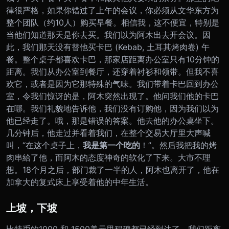
律很严格，如果你错过了上午的会议，你必须从文华东方为
整个团队（约10人）购买早餐。相信我，这不便宜，特别是
当他们知道那天是你去买。
我们以为阿木出去开会议。因
此，我们那天没有替他买卡巴 (Kebab, 土耳其烤肉卷) 午
餐。整个桌子都喜欢卡巴，那家店距离办公室只有
10
分钟的
距离。
我们从办公室到餐厅，还穿着衬衫和领带。但我不喜
欢它
，
或者是因为它那特殊的气味。
我们
带着卡巴回到办公
室，令我们惊讶的是，
阿木突然
出现了。
他问我们他的卡巴
在哪。我们礼貌地告诉他，我们没有订购他，因为我们以为
他已经走了。哦，那是错误的答案。
他去他的办公桌坐下。
几分钟后，他走过并看着我们，在整个交易大厅里大声喊
叫，
“
在这个桌子上，
我是第一个吃的
！
”。
然后我把我的烤
肉串給了他，而
阿木
的态度神奇的软化了下来。
大市不理
想。18
个月之后，部门裁了一半的人，
阿木也
离开了，他在
加拿大的复式床上享受着他的中年生活。
上坡，下坡