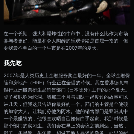
在一个长期，强大和爆炸性的牛市中，没有什么比作为市场
参与者更好。
能量和令人陶醉的乐观情绪是首屈一指的。但
令我最不明白的一个牛市是在
2007
年的夏天。
我先吃
2007
年是人类历史上金融服务奖金最好的一年。
全球金融保
险和房地产（
FIRE
）行业正在全盛的時候。
我在香港德意志
银行亚洲股票衍生品销售部门 (日本除外) 工作的那个夏天。
桌子被昵称为蛇洞。我那三个月与团队一起度过的故事可以
讲几天，但我这只告诉你最好的一个。
部门的主管是个健硕
的加拿大人。让我们称他为阿木。他的销售部门是亚洲其中
一个最赚钱的，他很喜欢晒自己如何白手起家。我那时候是
那个部门的实习生。我们会在早上的会议之前到达，当然，
饿了，买早餐，买午餐，和做其他人要求的杂务。那里的纪