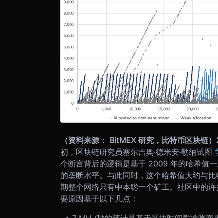
（资料来源： BitMEX 研究，比特币区块链）
初，区块链研究员塞尔吉奥·德米安·勒纳试图
个断言背后的逻辑是基于 2009 年的哈希值
的垄断水平。与此同时，这个哈希值大约与比特
期整个网络只有中本聪一个矿工。社区中的许
要原因基于以下几点：