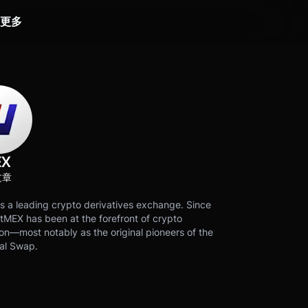
更多
EX
文章
s a leading crypto derivatives exchange. Since
tMEX has been at the forefront of crypto
on—most notably as the original pioneers of the
al Swap.