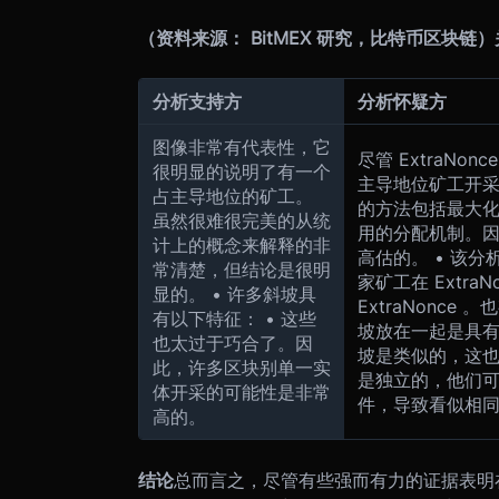
（资料来源： BitMEX 研究，比特币区块链）
分析支持方
分析怀疑方
图像非常有代表性，它
尽管 ExtraN
很明显的说明了有一个
主导地位矿工开
占主导地位的矿工。
的方法包括最大
虽然很难很完美的从统
用的分配机制。
计上的概念来解释的非
高估的。 • 该
常清楚，但结论是很明
家矿工在 Extr
显的。 • 许多斜坡具
ExtraNonc
有以下特征： • 这些
坡放在一起是具有
也太过于巧合了。因
坡是类似的，这
此，许多区块别单一实
是独立的，他们
体开采的可能性是非常
件，导致看似相
高的。
结论
总而言之，尽管有些强而有力的证据表明在