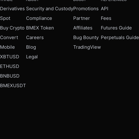
Derivatives
Security and Custody
Promotions
API
Spot
Compliance
Partner
Fees
Buy Crypto
BMEX Token
Affiliates
Futures Guide
Convert
Careers
Bug Bounty
Perpetuals Guide
Mobile
Blog
TradingView
XBTUSD
Legal
ETHUSD
BNBUSD
BMEXUSDT