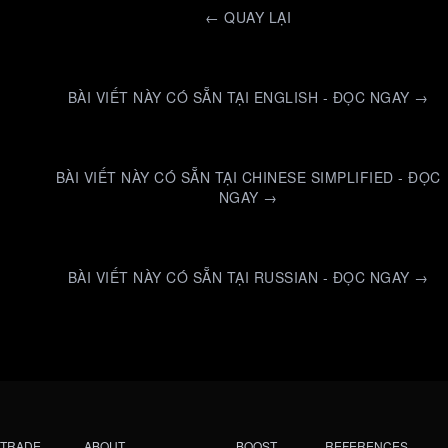
←
QUAY LẠI
BÀI VIẾT NÀY CÓ SẴN TẠI ENGLISH - ĐỌC NGAY →
BÀI VIẾT NÀY CÓ SẴN TẠI CHINESE SIMPLIFIED - ĐỌC
NGAY →
BÀI VIẾT NÀY CÓ SẴN TẠI RUSSIAN - ĐỌC NGAY →
TRADE
ABOUT
BOOST
REFERENCES