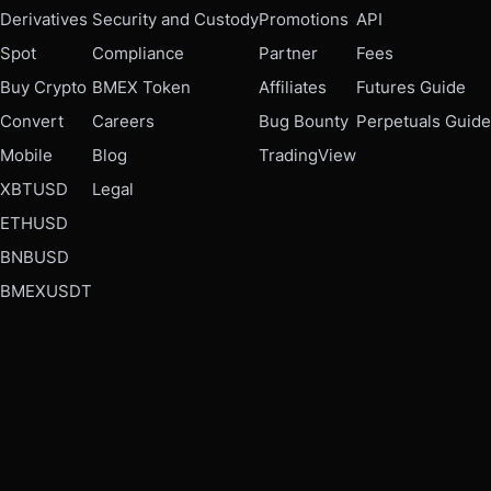
Derivatives
Security and Custody
Promotions
API
Spot
Compliance
Partner
Fees
Buy Crypto
BMEX Token
Affiliates
Futures Guide
Convert
Careers
Bug Bounty
Perpetuals Guide
Mobile
Blog
TradingView
XBTUSD
Legal
ETHUSD
BNBUSD
BMEXUSDT