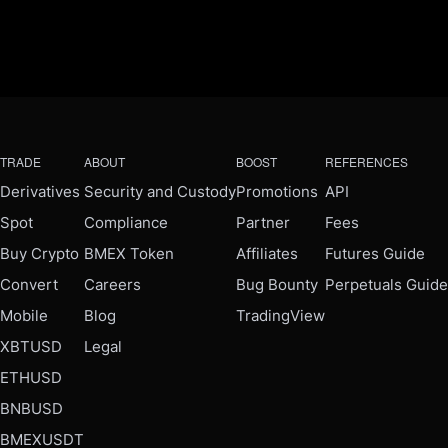
TRADE
ABOUT
BOOST
REFERENCES
Derivatives
Security and Custody
Promotions
API
Spot
Compliance
Partner
Fees
Buy Crypto
BMEX Token
Affiliates
Futures Guide
Convert
Careers
Bug Bounty
Perpetuals Guide
Mobile
Blog
TradingView
XBTUSD
Legal
ETHUSD
BNBUSD
BMEXUSDT