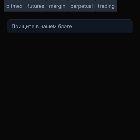
bitmex
futures
margin
perpetual
trading