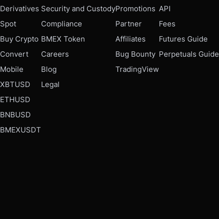
Derivatives
Security and Custody
Promotions
API
Spot
Compliance
Partner
Fees
Buy Crypto
BMEX Token
Affiliates
Futures Guide
Convert
Careers
Bug Bounty
Perpetuals Guide
Mobile
Blog
TradingView
XBTUSD
Legal
ETHUSD
BNBUSD
BMEXUSDT