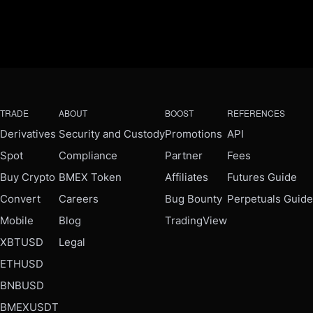
TRADE
ABOUT
BOOST
REFERENCES
Derivatives
Security and Custody
Promotions
API
Spot
Compliance
Partner
Fees
Buy Crypto
BMEX Token
Affiliates
Futures Guide
Convert
Careers
Bug Bounty
Perpetuals Guide
Mobile
Blog
TradingView
XBTUSD
Legal
ETHUSD
BNBUSD
BMEXUSDT