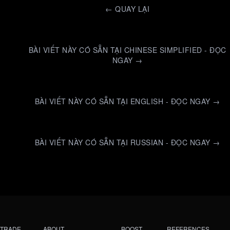
←
QUAY LẠI
BÀI VIẾT NÀY CÓ SẴN TẠI CHINESE SIMPLIFIED - ĐỌC
NGAY →
BÀI VIẾT NÀY CÓ SẴN TẠI ENGLISH - ĐỌC NGAY →
BÀI VIẾT NÀY CÓ SẴN TẠI RUSSIAN - ĐỌC NGAY →
TRADE
ABOUT
BOOST
REFERENCES