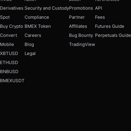
Derivatives
Security and Custody
Promotions
API
Spot
Compliance
Partner
Fees
Buy Crypto
BMEX Token
Affiliates
Futures Guide
Convert
Careers
Bug Bounty
Perpetuals Guide
Mobile
Blog
TradingView
XBTUSD
Legal
ETHUSD
BNBUSD
BMEXUSDT