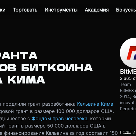
ки
Торговать
Инструменты
Академия
Бонусны
РАНТА
ОВ БИТКОИНА
BitM
А КИМА
2 665 с
Team
BitMEX i
2014, Bi
innovati
ы продлили грант разработчика
Кельвина Кима
Perpetu
довой грант в размере 100 000 долларов США.
удничестве с
Фондом прав человека
, который
й грант в размере 50 000 долларов США в
ПОДЕЛИ
а финансирования Кельвина за год составит 150