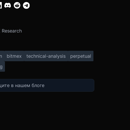
:
 Research
n
bitmex
technical-analysis
perpetual
ng