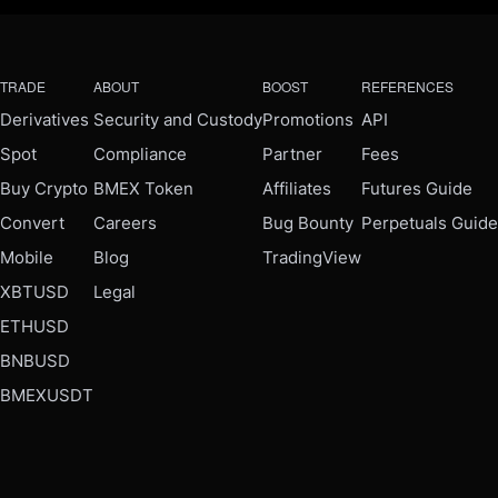
TRADE
ABOUT
BOOST
REFERENCES
Derivatives
Security and Custody
Promotions
API
Spot
Compliance
Partner
Fees
Buy Crypto
BMEX Token
Affiliates
Futures Guide
Convert
Careers
Bug Bounty
Perpetuals Guide
Mobile
Blog
TradingView
XBTUSD
Legal
ETHUSD
BNBUSD
BMEXUSDT