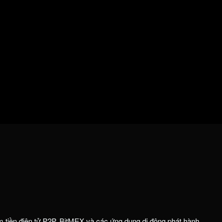
m tiền điện tử P2P. BitMEX và các ứng dụng di động phát hành