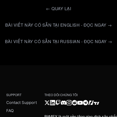
←
QUAY LẠI
BÀI VIẾT NÀY CÓ SẴN TẠI ENGLISH - ĐỌC NGAY →
BÀI VIẾT NÀY CÓ SẴN TẠI RUSSIAN - ĐỌC NGAY →
SUPPORT
THEO DÕI CHÚNG TÔI
Contact Support
FAQ
BitMEX là một nền tảng giao dịch sản phẩ