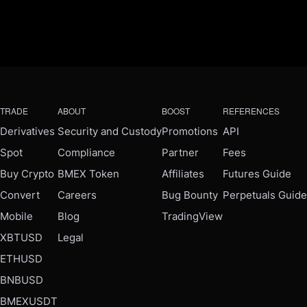
TRADE
ABOUT
BOOST
REFERENCES
Derivatives
Security and Custody
Promotions
API
Spot
Compliance
Partner
Fees
Buy Crypto
BMEX Token
Affiliates
Futures Guide
Convert
Careers
Bug Bounty
Perpetuals Guide
Mobile
Blog
TradingView
XBTUSD
Legal
ETHUSD
BNBUSD
BMEXUSDT