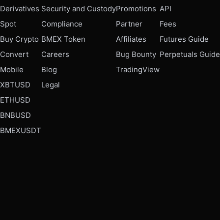
Derivatives
Security and Custody
Promotions
API
Spot
Compliance
Partner
Fees
Buy Crypto
BMEX Token
Affiliates
Futures Guide
Convert
Careers
Bug Bounty
Perpetuals Guide
Mobile
Blog
TradingView
XBTUSD
Legal
ETHUSD
BNBUSD
BMEXUSDT