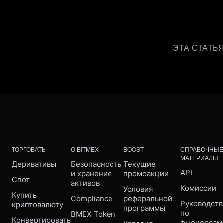
ЭТА СТАТЬЯ
ТОРГОВАТЬ
О BITMEX
BOOST
СПРАВОЧНЫЕ
МАТЕРИАЛЫ
Деривативы
Безопасность 
Текущие 
API
и хранение 
промоакции
Спот
активов
Комиссии
Условия 
Купить 
Compliance 
реферальной 
Руководств
криптовалюту
программы
по 
BMEX Token
Конвертировать
фьючерсам