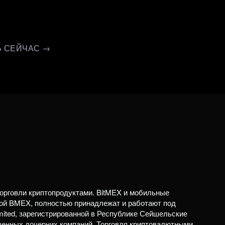
ТЬ СЕЙЧАС →
орговли криптопродуктами. BitMEX и мобильные
ой BMEX, полностью принадлежат и работают под
mited, зарегистрированной в Республике Сейшельские
ченных дочерних компаний. Торговля криптовалютными