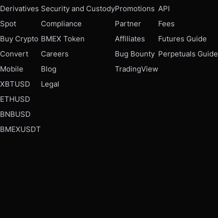
Derivatives
Security and Custody
Promotions
API
Spot
Compliance
Partner
Fees
Buy Crypto
BMEX Token
Affiliates
Futures Guide
Convert
Careers
Bug Bounty
Perpetuals Guide
Mobile
Blog
TradingView
XBTUSD
Legal
ETHUSD
BNBUSD
BMEXUSDT