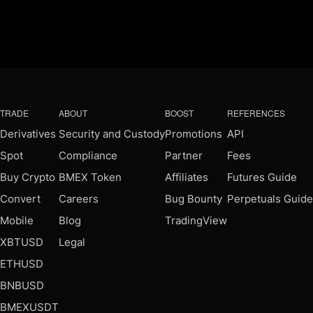
TRADE
ABOUT
BOOST
REFERENCES
Derivatives
Security and Custody
Promotions
API
Spot
Compliance
Partner
Fees
Buy Crypto
BMEX Token
Affiliates
Futures Guide
Convert
Careers
Bug Bounty
Perpetuals Guide
Mobile
Blog
TradingView
XBTUSD
Legal
ETHUSD
BNBUSD
BMEXUSDT