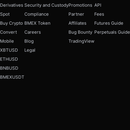
Derivatives
Security and Custody
Promotions
API
Spot
Compliance
Partner
Fees
Buy Crypto
BMEX Token
Affiliates
Futures Guide
Convert
Careers
Bug Bounty
Perpetuals Guide
Mobile
Blog
TradingView
XBTUSD
Legal
ETHUSD
BNBUSD
BMEXUSDT