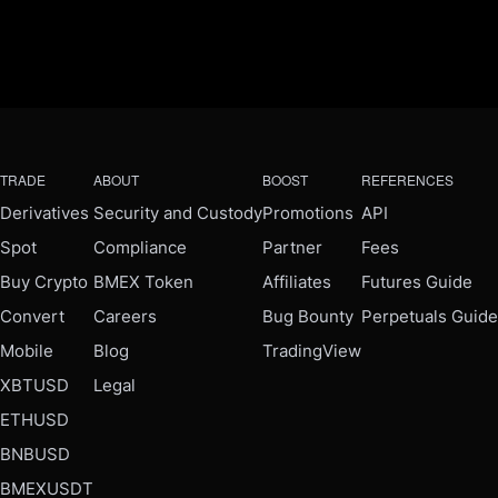
TRADE
ABOUT
BOOST
REFERENCES
Derivatives
Security and Custody
Promotions
API
Spot
Compliance
Partner
Fees
Buy Crypto
BMEX Token
Affiliates
Futures Guide
Convert
Careers
Bug Bounty
Perpetuals Guide
Mobile
Blog
TradingView
XBTUSD
Legal
ETHUSD
BNBUSD
BMEXUSDT