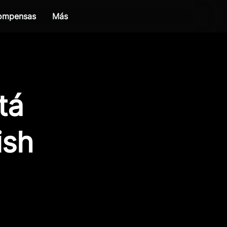
compensas
Más
tá
ish