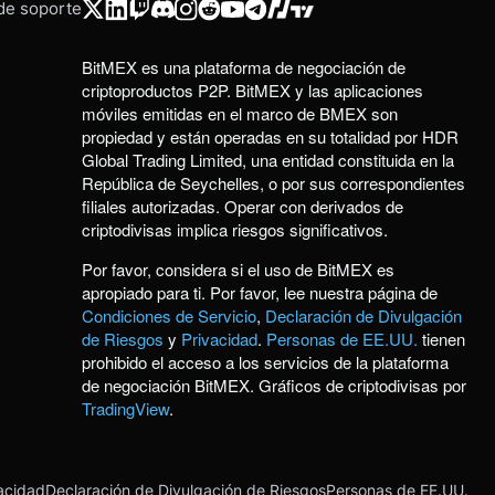
 de soporte
BitMEX es una plataforma de negociación de
criptoproductos P2P. BitMEX y las aplicaciones
móviles emitidas en el marco de BMEX son
propiedad y están operadas en su totalidad por HDR
Global Trading Limited, una entidad constituida en la
República de Seychelles, o por sus correspondientes
filiales autorizadas. Operar con derivados de
criptodivisas implica riesgos significativos.
Por favor, considera si el uso de BitMEX es
apropiado para ti. Por favor, lee nuestra página de
Condiciones de Servicio
,
Declaración de Divulgación
de Riesgos
y
Privacidad
.
Personas de EE.UU.
tienen
prohibido el acceso a los servicios de la plataforma
de negociación BitMEX. Gráficos de criptodivisas por
TradingView
.
acidad
Declaración de Divulgación de Riesgos
Personas de EE.UU.