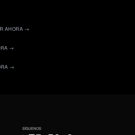
ER AHORA →
ORA →
ORA →
SÍGUENOS