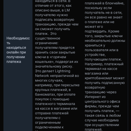
находиться в сети. В
платежей в блокчейне,
отличие от этого, как
поскольку если
описано выше, в LM
получатель не в сети,
получателю нужно
он все равно не знает
подписать возвратную
о платеже или не
транзакцию, прежде чем
может его
он сможет получить
подтвердить. Кроме
платеж. Это
того, закрытые ключи
Необходимос
существенное
необязательно должны
ть
ограничение:
храниться у
находиться
получателям придется
пользователя или в
онлайн при
хранить свои закрытые
устройстве,
получении
ключи в «горячем
получающем платеж.
платежа
кошельке», подвергая их
Например, платежный
значительному риску.
терминал на кассе
Это делает Lightning
магазина или
Network непрактичной во
криптобанкомат может
многих случаях,
получить подписанную
например, при пересылке
возвратную
крупных платежей, в
транзакцию через
банкоматах, при оплате
Интернет из
покупок с помощью
центрального офиса
платежного терминала
фирмы, прежде чем
на кассе в магазине или
получить платеж, —
отправке платежей
такая связь в любом
получателям с
случае необходима
ограниченным
при осуществлении
подключением к
платежей.