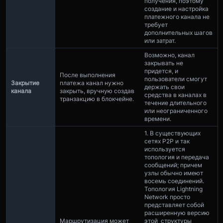
получения, поэтому
создание и настройка
платежного канала не
требует
дополнительных шагов
или затрат.
Возможно, канал
закрывать не
придется, и
После выполнения
пользователи смогут
Закрытие
платежа канал нужно
держать свои
канала
закрыть, вручную создав
средства в каналах в
транзакцию в блокчейне.
течение длительного
или неограниченного
времени.
1. В существующих
сетях P2P и так
используется
топология и передача
сообщений; причем
узлы обычно имеют
восемь соединений.
Топология Lightning
Network просто
представляет собой
расширенную версию
Маршрутизация может
этой структуры