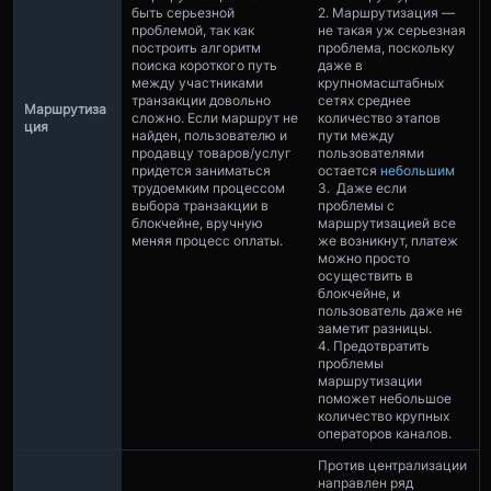
быть серьезной
2. Маршрутизация —
проблемой, так как
не такая уж серьезная
построить алгоритм
проблема, поскольку
поиска короткого путь
даже в
между участниками
крупномасштабных
транзакции довольно
сетях среднее
Маршрутиза
сложно. Если маршрут не
количество этапов
ция
найден, пользователю и
пути между
продавцу товаров/услуг
пользователями
придется заниматься
остается
небольшим
трудоемким процессом
3. Даже если
выбора транзакции в
проблемы с
блокчейне, вручную
маршрутизацией все
меняя процесс оплаты.
же возникнут, платеж
можно просто
осуществить в
блокчейне, и
пользователь даже не
заметит разницы.
4. Предотвратить
проблемы
маршрутизации
поможет небольшое
количество крупных
операторов каналов.
Против централизации
направлен ряд