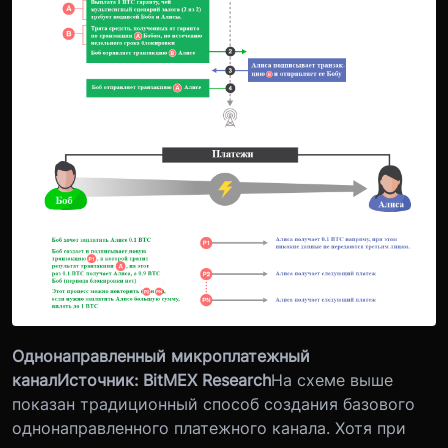
Однонаправленный микроплатежный
канал
Источник: BitMEX Research
На схеме выше
показан традиционный способ создания базового
однонаправленного платежного канала. Хотя при