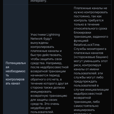
Интернету.
Платежные каналы не
нужно контролировать
постоянно, так как
контроль требуется
только в течение
относительного срока
блокировки
Участники Lightning
транзакции, заданного
Network будут
функцией
вынуждены
RelativeLockTime.
контролировать
Службы мониторинга
платежные каналы и
платежных каналов
быстро действовать,
(«сторожевые башни»)
чтобы защитить свои
могут уменьшить этот
Потенциальн
средства. Например,
риск, контролируя
ая
после недобросовестной
каналы от имени
необходимос
возвратной транзакции
пользователей: эти
ть
начинается период
службы могут либо
контролиров
обратного отсчета, в
предупреждать
ать канал
течение которого другая
пользователей в
сторона также должна
случае инициализации
инициировать
недобросовестной
возвратную транзакцию
возвратной
для защиты своих
транзакции, либо
средств. Это очень
самостоятельно
неудобно для
инициировать
пользователей.
возвратные