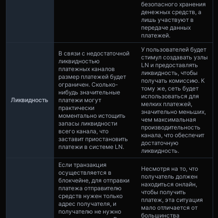
безопасного хранения
денежных средств, а
лишь участвуют в
передаче данных
платежей.
У пользователей будет
В связи с недостаточной
стимул создавать узлы
ликвидностью
LN и предоставлять
платежных каналов
ликвидность, чтобы
размер платежей будет
получать комиссию. К
ограничен. Сколько-
тому же, сеть будет
нибудь значительные
использоваться для
Ликвидность
платежи могут
мелких платежей,
практически
значительно меньших,
моментально истощить
чем максимальная
запасы ликвидности
производительность
всего канала, что
канала, что обеспечит
заставит приостановить
достаточную
платежи в системе LN.
ликвидность.
Если транзакция
Несмотря на то, что
осуществляется в
получатель должен
блокчейне, для отправки
находиться онлайн,
платежа отправителю
чтобы получить
средств нужен только
платеж, эта ситуация
адрес получателя, и
мало отличается от
получателю не нужно
большинства