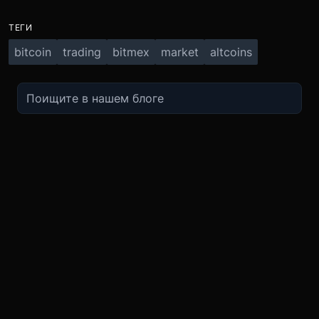
ТЕГИ
bitcoin
trading
bitmex
market
altcoins