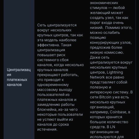
экономических
стимулов — любой
желающий может
создать узел, так как
порог входа очень
Сеть централизуется
низкий. Помимо этого,
вокруг нескольких
можно ослабить
крупных центров, так как
позицию
эта модель наиболее
конкурирующих узлов,
эффективна. Такая
предложив более
централизация
низкую комиссию.
повышает риск
Даже сеть
системного сбоя
централизуется вокруг
каналов, когда несколько
нескольких крупных
Централизац
крупных каналов
центров, Lightning
ия
прекращают работать,
Network все равно
платежных
что приводит к
представляет собой
каналов
одновременному
полезную и
массовому выходу
интересную систему. В
пользователей из
сети Bitcoin уже есть
платежных каналов и
несколько крупных
замедлению работы
организаций,
блокчейна, из-за чего
например, Coinbase, в
некоторые пользователи
которых хранится
не успеют выйти из
большое количество
каналов до срока
средств. В LN
истечения.
организации не
используются для