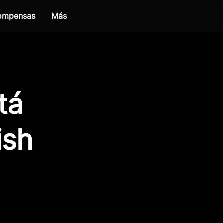
compensas
Más
tá
ish