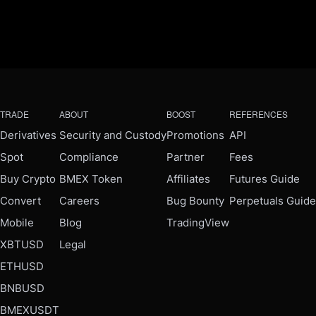
TRADE
ABOUT
BOOST
REFERENCES
Derivatives
Security and Custody
Promotions
API
Spot
Compliance
Partner
Fees
Buy Crypto
BMEX Token
Affiliates
Futures Guide
Convert
Careers
Bug Bounty
Perpetuals Guide
Mobile
Blog
TradingView
XBTUSD
Legal
ETHUSD
BNBUSD
BMEXUSDT