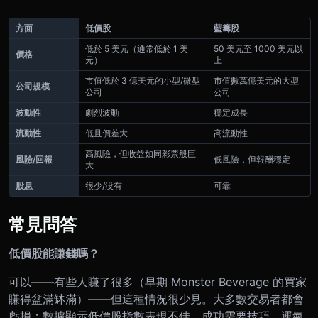
方面
低價股
藍籌股
低於 5 美元（通常低於 1 美
50 美元至 1000 美元以
價格
元）
上
市值低於 3 億美元的小型/微型
市值數萬億美元的大型
公司規模
公司
公司
波動性
劇烈波動
穩定成長
流動性
低且價差大
高流動性
高風險，但收益如同彩票般巨
風險/回報
低風險，但報酬穩定
大
股息
很少/没有
可靠
常見問答
低價股能賺錢嗎？
可以——有些人賺了很多（早期 Monster Beverage 的買家
賺得盆滿缽滿）——但這種情況很少見。大多數交易者都會
虧損；數據顯示低價股指數表現不佳。成功需要技巧、運氣