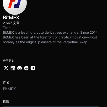
BitMEX
2,667 文章
Team
BitMEX is a leading crypto derivatives exchange. Since 2014,
BitMEX has been at the forefront of crypto innovation—most
notably as the original pioneers of the Perpetual Swap.
分享貼文
作者：
BitMEX
標籤