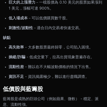
巨大的上漲潛力
－一檔股價為 0.10 美元的股票如果漲到
1 美元，漲幅可達 900%。
低入場成本
－可以低價購買數千股。
刺激性/波動性
－適合日內交易者快速交易。
缺點
高失敗率
- 大多數股票最終歸零，公司陷入困境。
操縱/詐騙
- 低成交量下，拉高出貨現象普遍存在。
流動性差
- 難以在不大幅波動價格的情況下出售。
資訊不足
- 資訊揭露極少，難以進行盡職調查。
低價股與藍籌股
藍籌股是成熟的巨頭公司（例如蘋果、微軟） - 穩定、派
息、流動性強。