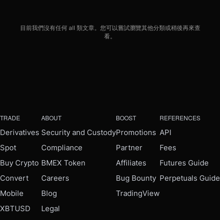
目前我們沒有任何 all 類文章。您可以嘗試瀏覽其他分類或稍後再來查
看。
TRADE
ABOUT
BOOST
REFERENCES
Derivatives
Security and Custody
Promotions
API
Spot
Compliance
Partner
Fees
Buy Crypto
BMEX Token
Affiliates
Futures Guide
Convert
Careers
Bug Bounty
Perpetuals Guide
Mobile
Blog
TradingView
XBTUSD
Legal