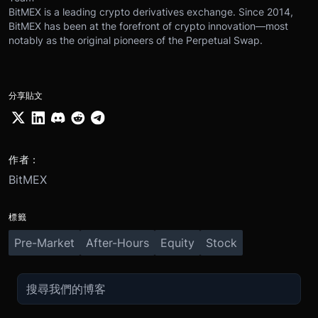
BitMEX is a leading crypto derivatives exchange. Since 2014,
BitMEX has been at the forefront of crypto innovation—most
notably as the original pioneers of the Perpetual Swap.
分享貼文
作者：
BitMEX
標籤
Pre-Market
After-Hours
Equity
Stock