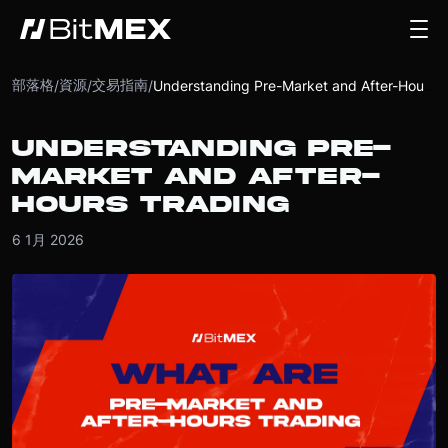
部落格
資源
交易指南
/
/
/
Understanding Pre-Market and After-Hours Trading
UNDERSTANDING PRE-
MARKET AND AFTER-
HOURS TRADING
6 1月 2026