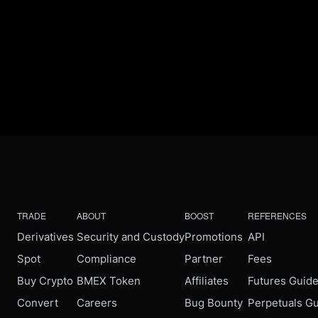
TRADE
ABOUT
BOOST
REFERENCES
Derivatives
Security and Custody
Promotions
API
Spot
Compliance
Partner
Fees
Buy Crypto
BMEX Token
Affiliates
Futures Guid
Convert
Careers
Bug Bounty
Perpetuals G