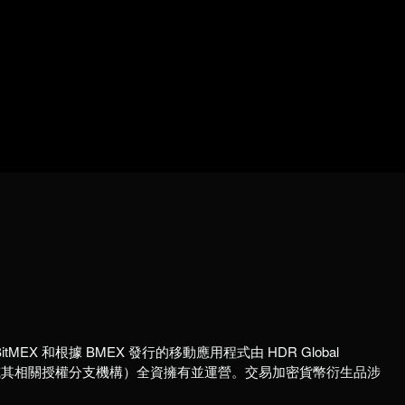
itMEX 和根據 BMEX 發行的移動應用程式由 HDR Global
國註冊公司或其相關授權分支機構）全資擁有並運營。交易加密貨幣衍生品涉