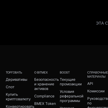
ЭТА 
ТОРГОВАТЬ
О BITMEX
BOOST
СПРАВОЧНЫЕ
МАТЕРИАЛЫ
Деривативы
Безопасность 
Текущие 
API
и хранение 
промоакции
Спот
активов
Комиссии
Условия 
Купить 
Compliance 
реферальной 
Руководств
криптовалюту
программы
по 
BMEX Token
Конвертировать
фьючерсам