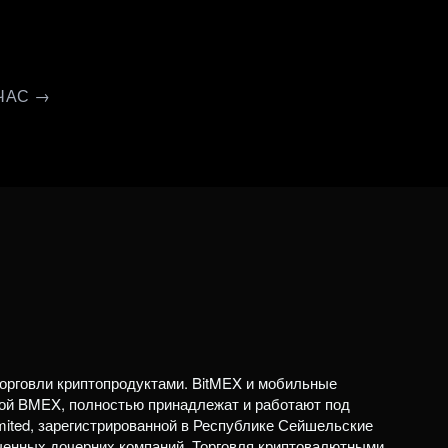
ЧАС →
орговли криптопродуктами. BitMEX и мобильные
ой BMEX, полностью принадлежат и работают под
mited, зарегистрированной в Республике Сейшельские
ченных дочерних компаний. Торговля криптовалютными