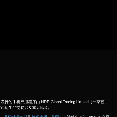
行的手机应用程序由 HDR Global Trading Limited（一家塞舌
货币衍生品交易涉及重大风险。
款
、
风险披露声明
和
隐私声明
。
美国人士
被禁止访问 BitMEX 交易