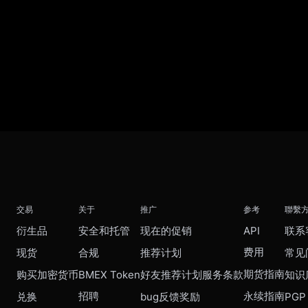
交易
关于
推广
参考
聯繫
衍生品
安全和托管
现在的促销
API
联系
费用
现货
合规
推荐计划
常见
期货指南
购买加密货币
BMEX Token
好友推荐计划服务条款
知识
招聘
永续指南
兑换
bug反馈奖励
PGP