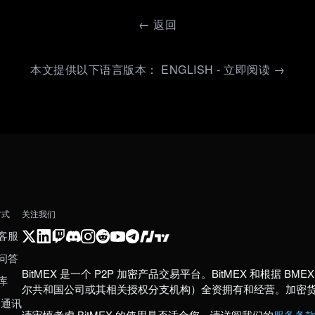
←
返回
本文提供以下语言版本： ENGLISH - 立即阅读 →
方式
关注我们
客服
问答
BitMEX 是一个 P2P 加密产品交易平台。BitMEX 和根据 BMEX 发
库
尔共和国公司或其相关授权分支机构）全资拥有和经营。加密
 通讯
请审慎考虑 BitMEX 的使用是否适合您。请详阅我们的
服务条