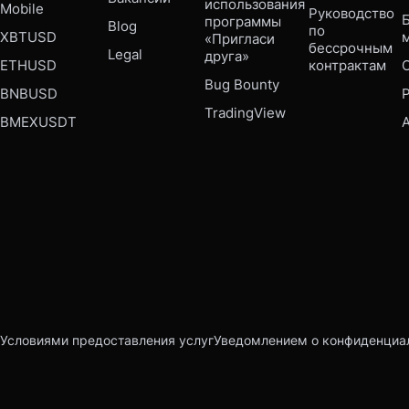
использования 
Mobile 
Руководство 
Б
программы 
Blog
по 
XBTUSD
«Пригласи 
бессрочным 
Legal
друга»
ETHUSD
контрактам
Bug Bounty 
BNBUSD
P
TradingView
BMEXUSDT
Условиями предоставления услуг
Уведомлением о конфиденциа