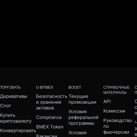
ТОРГОВАТЬ
О BITMEX
BOOST
СПРАВОЧНЫЕ
МАТЕРИАЛЫ
Деривативы
Безопасность 
Текущие 
API
С
и хранение 
промоакции
Спот
активов
Комиссии
Условия 
Купить 
Compliance 
реферальной 
Руководство 
криптовалюту
Ч
программы
по 
BMEX Token
Конвертировать
фьючерсам
Условия 
Вакансии