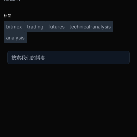
标签
bitmex
trading
futures
technical-analysis
analysis
交易
关于
推广
参考
聯繫方式
衍生品
安全和托管
现在的促销
API
联系客
费用
现货
合规
推荐计划
常见问
期货指南
购买加密货币
BMEX Token
好友推荐计划服务条款
知识库