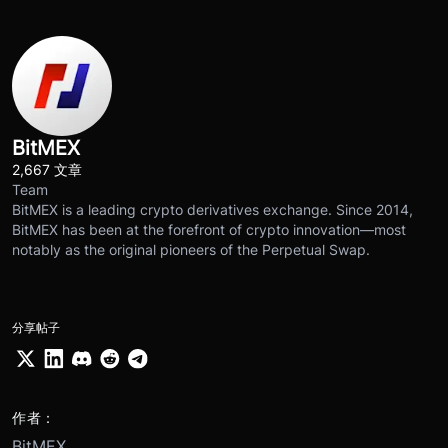
BitMEX
2,667 文章
Team
BitMEX is a leading crypto derivatives exchange. Since 2014,
BitMEX has been at the forefront of crypto innovation—most
notably as the original pioneers of the Perpetual Swap.
分享帖子
作者：
BitMEX