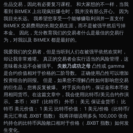
生品交易，因此有必要复习课程。
和大家想的不一样，当我
看到 BitMEX 上出现疯狂爆仓时，我并没有那么开心。 因为
我目光长远。 我希望您享受一个能够赚取利润并一直支付
BitMEX 交易费用的长期交易生涯，而不是被强平然后亏掉
本金。 因此，充分教育我们的交易者什么是最佳的交易行
为，对我以及 BitMEX 都是最好的。
我爱我们的交易者，但是当听到人们在被强平依然欢笑时，
却让我非常难堪。 真正的交易者会实行适当的风险管理，这
意味着永远不会被强平。
失败乃成功之母
凸性或 gamma
是合约价值相对于价格的二阶导数。 正确使用凸性可以增加
投资组合的回报。 但是，如果您不理解凸性如何影响您交易
的衍生品，您将反复被爆。
对于反向合约，保证金和本币使
用相同货币。在这篇文章中，我会使用比特币/美元合约作演
示。
本币： XBT（比特币）
外币： 美元
保证金货币： 比
特币
美元价值： 1 美元
比特币价值： 1 美元/价格（比特币/
美元汇率或 .BXBT 指数）
我将详细说明多头 100,000 张合
约持仓的比特币风险敞口相对于价格（ .BXBT 指数）如何发
生变化。