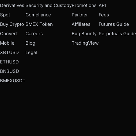
Derivatives
Security and Custody
Promotions
API
Spot
Compliance
Partner
Fees
Buy Crypto
BMEX Token
Affiliates
Futures Guide
Convert
Careers
Bug Bounty
Perpetuals Guide
Mobile
Blog
TradingView
XBTUSD
Legal
ETHUSD
BNBUSD
BMEXUSDT