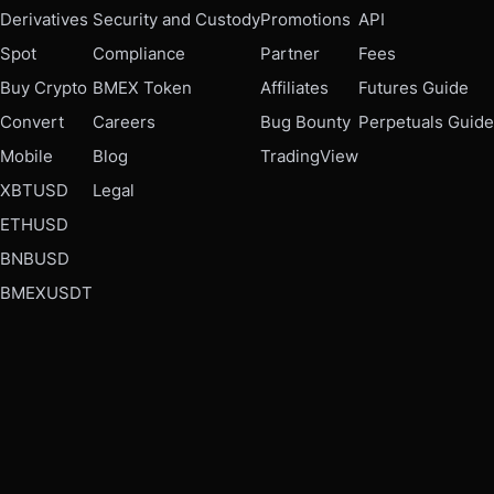
Derivatives
Security and Custody
Promotions
API
Spot
Compliance
Partner
Fees
Buy Crypto
BMEX Token
Affiliates
Futures Guide
Convert
Careers
Bug Bounty
Perpetuals Guide
Mobile
Blog
TradingView
XBTUSD
Legal
ETHUSD
BNBUSD
BMEXUSDT