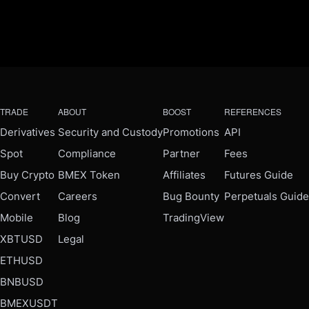
TRADE
ABOUT
BOOST
REFERENCES
Derivatives
Security and Custody
Promotions
API
Spot
Compliance
Partner
Fees
Buy Crypto
BMEX Token
Affiliates
Futures Guide
Convert
Careers
Bug Bounty
Perpetuals Guide
Mobile
Blog
TradingView
XBTUSD
Legal
ETHUSD
BNBUSD
BMEXUSDT