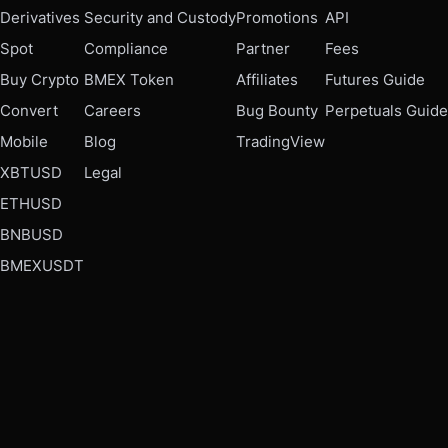
Derivatives
Security and Custody
Promotions
API
Spot
Compliance
Partner
Fees
Buy Crypto
BMEX Token
Affiliates
Futures Guide
Convert
Careers
Bug Bounty
Perpetuals Guide
Mobile
Blog
TradingView
XBTUSD
Legal
ETHUSD
BNBUSD
BMEXUSDT