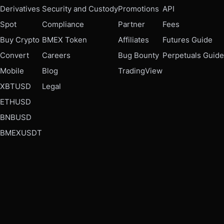
Derivatives
Security and Custody
Promotions
API
Spot
Compliance
Partner
Fees
Buy Crypto
BMEX Token
Affiliates
Futures Guide
Convert
Careers
Bug Bounty
Perpetuals Guide
Mobile
Blog
TradingView
XBTUSD
Legal
ETHUSD
BNBUSD
BMEXUSDT