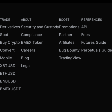
TRADE
ABOUT
BOOST
REFERENCES
Derivatives
Security and Custody
Promotions
API
Spot
Compliance
Partner
Fees
Buy Crypto
BMEX Token
Affiliates
Futures Guide
Convert
Careers
Bug Bounty
Perpetuals Guide
Mobile
Blog
TradingView
XBTUSD
Legal
ETHUSD
BNBUSD
BMEXUSDT