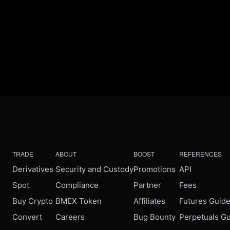
TRADE
ABOUT
BOOST
REFERENCES
Derivatives
Security and Custody
Promotions
API
Spot
Compliance
Partner
Fees
Buy Crypto
BMEX Token
Affiliates
Futures Guid
Convert
Careers
Bug Bounty
Perpetuals G