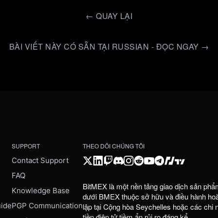
←
QUAY LẠI
BÀI VIẾT NÀY CÓ SẴN TẠI RUSSIAN - ĐỌC NGAY →
SUPPORT
THEO DÕI CHÚNG TÔI
Contact Support
FAQ
BitMEX là một nền tảng giao dịch sản phẩ
e
Knowledge Base
dưới BMEX thuộc sở hữu và điều hành hoàn
uide
PGP Communication
lập tại Cộng hòa Seychelles hoặc các chi
tiền điện tử tiềm ẩn rủi ro đáng kể.