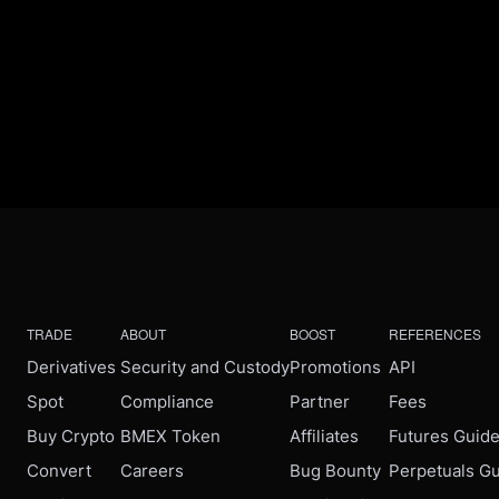
TRADE
ABOUT
BOOST
REFERENCES
Derivatives
Security and Custody
Promotions
API
Spot
Compliance
Partner
Fees
Buy Crypto
BMEX Token
Affiliates
Futures Guid
Convert
Careers
Bug Bounty
Perpetuals G