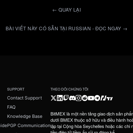
←
QUAY LẠI
BÀI VIẾT NÀY CÓ SẴN TẠI RUSSIAN - ĐỌC NGAY →
SUPPORT
THEO DÕI CHÚNG TÔI
Contact Support
FAQ
BitMEX là một nền tảng giao dịch sản phẩ
e
Knowledge Base
dưới BMEX thuộc sở hữu và điều hành hoàn
uide
PGP Communication
lập tại Cộng hòa Seychelles hoặc các chi
tiền điện tử tiềm ẩn rủi ro đáng kể.