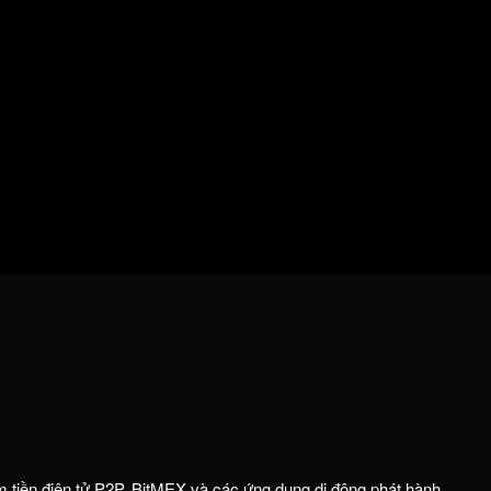
m tiền điện tử P2P. BitMEX và các ứng dụng di động phát hành