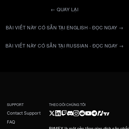
←
QUAY LẠI
BÀI VIẾT NÀY CÓ SẴN TẠI ENGLISH - ĐỌC NGAY →
BÀI VIẾT NÀY CÓ SẴN TẠI RUSSIAN - ĐỌC NGAY →
SUPPORT
THEO DÕI CHÚNG TÔI
Contact Support
FAQ
BitMEX là một nền tảng giao dịch sản phẩ